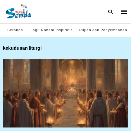
Beranda
Lagu Rohani Inspiratif
Pujian dan Penyembahan
Type
kekudusan liturgi
your
sear
quer
and
hit
enter