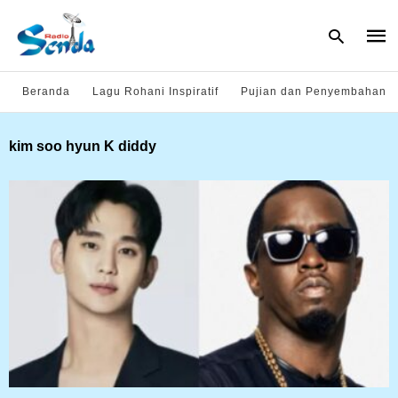
Beranda
Lagu Rohani Inspiratif
Pujian dan Penyembahan
Type
kim soo hyun K diddy
your
sear
quer
and
hit
enter