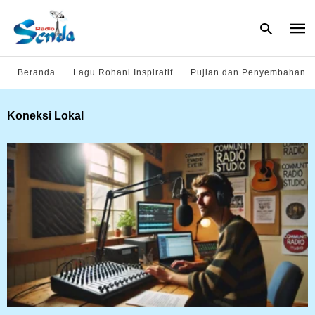
Beranda
Lagu Rohani Inspiratif
Pujian dan Penyembahan
Type
Koneksi Lokal
your
sear
quer
and
hit
enter