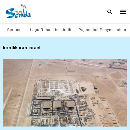
Beranda
Lagu Rohani Inspiratif
Pujian dan Penyembahan
Type
konflik iran israel
your
sear
quer
and
hit
enter