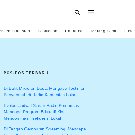
risten Protestan
Kesaksian
Daftar Isi
Tentang Kami
Priva
Type
your
search
query
and
hit
POS-POS TERBARU
enter:
Di Balik Mikrofon Desa: Mengapa Testimoni
Penyembuh di Radio Komunitas Lokal
Evolusi Jadwal Siaran Radio Komunitas:
Mengapa Program Edukatif Kini
Mendominasi Frekuensi Lokal
Di Tengah Gempuran Streaming, Mengapa