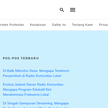
risten Protestan
Kesaksian
Daftar Isi
Tentang Kami
Priva
Type
your
search
query
and
hit
POS-POS TERBARU
enter:
Di Balik Mikrofon Desa: Mengapa Testimoni
Penyembuh di Radio Komunitas Lokal
Evolusi Jadwal Siaran Radio Komunitas:
Mengapa Program Edukatif Kini
Mendominasi Frekuensi Lokal
Di Tengah Gempuran Streaming, Mengapa