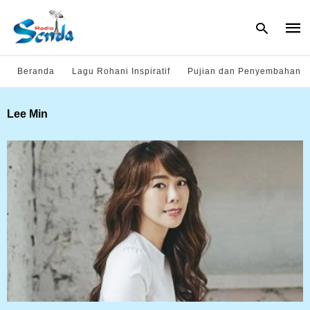
Beranda
Lagu Rohani Inspiratif
Pujian dan Penyembahan
Type
Lee Min
your
sear
quer
and
hit
enter