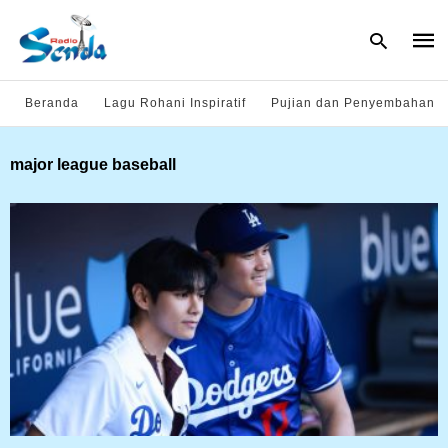
Beranda
Lagu Rohani Inspiratif
Pujian dan Penyembahan
Type
major league baseball
your
sear
quer
and
hit
enter