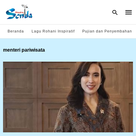
Beranda
Lagu Rohani Inspiratif
Pujian dan Penyembahan
Type
menteri pariwisata
your
sear
quer
and
hit
enter