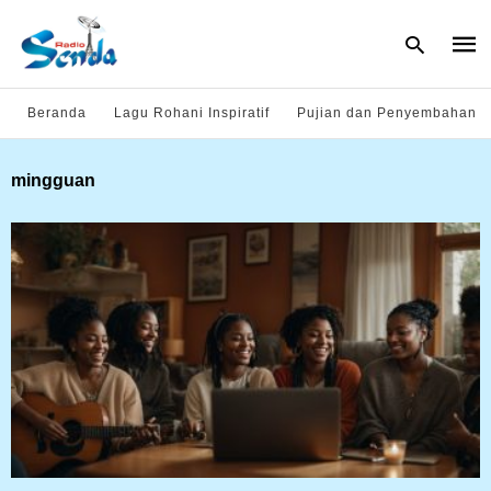
Beranda
Lagu Rohani Inspiratif
Pujian dan Penyembahan
Type
mingguan
your
sear
quer
and
hit
enter