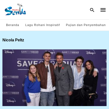
Beranda
Lagu Rohani Inspiratif
Pujian dan Penyembahan
Type
Nicola Peltz
your
sear
quer
and
hit
enter