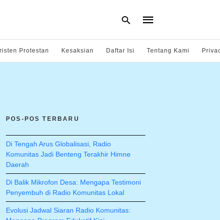
risten Protestan
Kesaksian
Daftar Isi
Tentang Kami
Priva
Type
your
search
query
and
hit
POS-POS TERBARU
enter:
Di Tengah Arus Globalisasi, Radio
Komunitas Jadi Benteng Terakhir Himne
Daerah
Di Balik Mikrofon Desa: Mengapa Testimoni
Penyembuh di Radio Komunitas Lokal
Evolusi Jadwal Siaran Radio Komunitas: