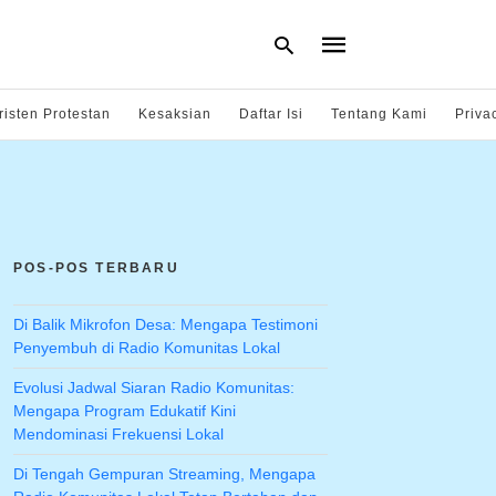
risten Protestan
Kesaksian
Daftar Isi
Tentang Kami
Priva
Type
your
search
query
and
hit
POS-POS TERBARU
enter:
Di Balik Mikrofon Desa: Mengapa Testimoni
Penyembuh di Radio Komunitas Lokal
Evolusi Jadwal Siaran Radio Komunitas:
Mengapa Program Edukatif Kini
Mendominasi Frekuensi Lokal
Di Tengah Gempuran Streaming, Mengapa