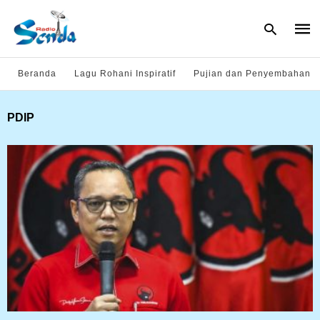
Beranda
Lagu Rohani Inspiratif
Pujian dan Penyembahan
Type
PDIP
your
sear
quer
and
hit
enter