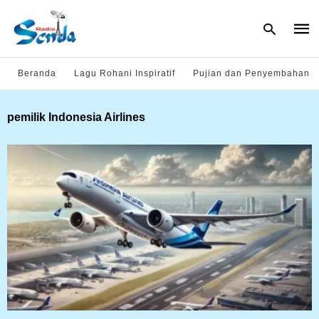
Beranda
Lagu Rohani Inspiratif
Pujian dan Penyembahan
Type
pemilik Indonesia Airlines
your
sear
quer
and
hit
enter