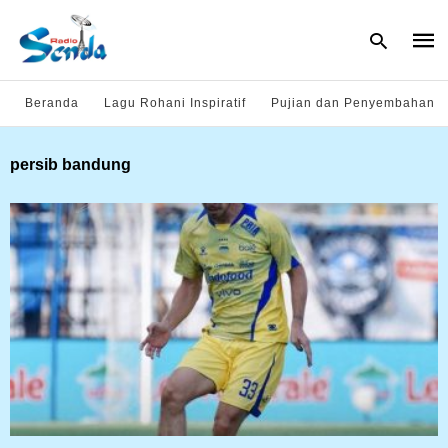
Beranda
Lagu Rohani Inspiratif
Pujian dan Penyembahan
Type
persib bandung
your
sear
quer
and
hit
enter