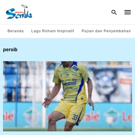
Beranda
Lagu Rohani Inspiratif
Pujian dan Penyembahan
Type
persib
your
sear
quer
and
hit
enter