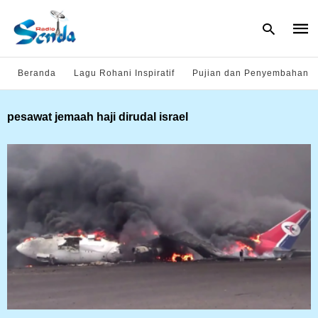
Beranda
Lagu Rohani Inspiratif
Pujian dan Penyembahan
Type
pesawat jemaah haji dirudal israel
your
sear
quer
and
hit
enter