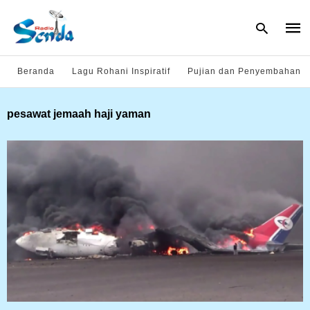
Beranda
Lagu Rohani Inspiratif
Pujian dan Penyembahan
Type
pesawat jemaah haji yaman
your
sear
quer
and
hit
enter