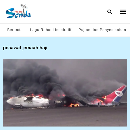
Beranda
Lagu Rohani Inspiratif
Pujian dan Penyembahan
Type
pesawat jemaah haji
your
sear
quer
and
hit
enter