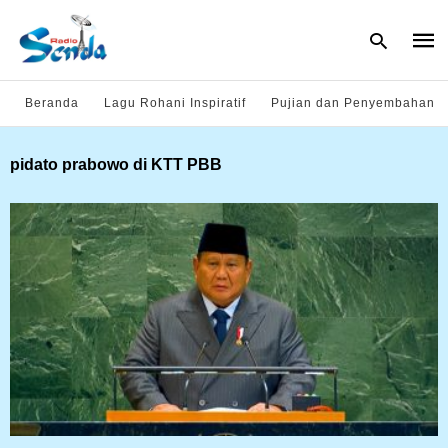
Beranda
Lagu Rohani Inspiratif
Pujian dan Penyembahan
Type
pidato prabowo di KTT PBB
your
sear
quer
and
hit
enter