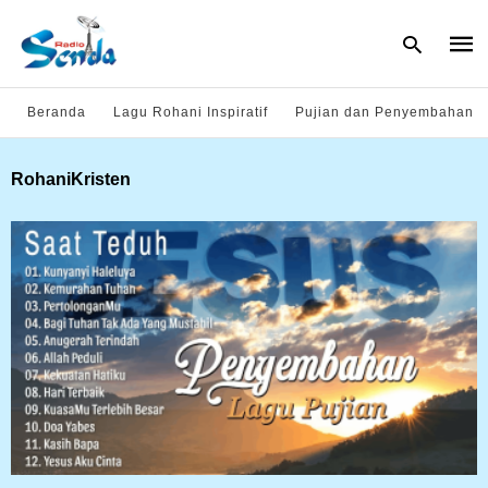
Beranda
Lagu Rohani Inspiratif
Pujian dan Penyembahan
Type
RohaniKristen
your
sear
quer
and
hit
enter