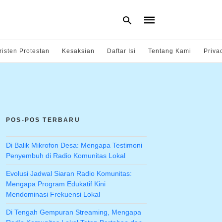
risten Protestan
Kesaksian
Daftar Isi
Tentang Kami
Priva
Type
your
search
query
and
hit
POS-POS TERBARU
enter:
Di Balik Mikrofon Desa: Mengapa Testimoni
Penyembuh di Radio Komunitas Lokal
Evolusi Jadwal Siaran Radio Komunitas:
Mengapa Program Edukatif Kini
Mendominasi Frekuensi Lokal
Di Tengah Gempuran Streaming, Mengapa