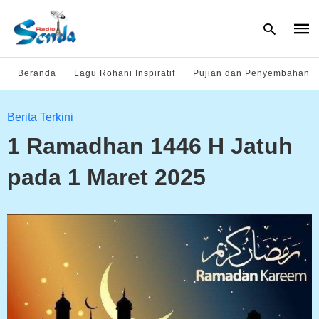
Beranda
Lagu Rohani Inspiratif
Pujian dan Penyembahan
Type
Berita Terkini
your
sear
1 Ramadhan 1446 H Jatuh
quer
and
hit
pada 1 Maret 2025
enter