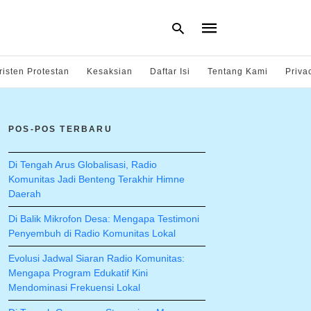
risten Protestan
Kesaksian
Daftar Isi
Tentang Kami
Priva
Type
your
POS-POS TERBARU
search
query
and
hit
Di Tengah Arus Globalisasi, Radio
enter:
Komunitas Jadi Benteng Terakhir Himne
Daerah
Di Balik Mikrofon Desa: Mengapa Testimoni
Penyembuh di Radio Komunitas Lokal
Evolusi Jadwal Siaran Radio Komunitas:
Mengapa Program Edukatif Kini
Mendominasi Frekuensi Lokal