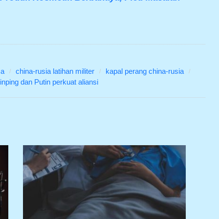
ma
china-rusia latihan militer
kapal perang china-rusia
Jinping dan Putin perkuat aliansi