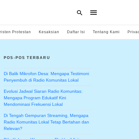
risten Protestan
Kesaksian
Daftar Isi
Tentang Kami
Priva
Type
your
POS-POS TERBARU
search
query
and
hit
Di Balik Mikrofon Desa: Mengapa Testimoni
enter:
Penyembuh di Radio Komunitas Lokal
Evolusi Jadwal Siaran Radio Komunitas:
Mengapa Program Edukatif Kini
Mendominasi Frekuensi Lokal
Di Tengah Gempuran Streaming, Mengapa
Radio Komunitas Lokal Tetap Bertahan dan
Relevan?