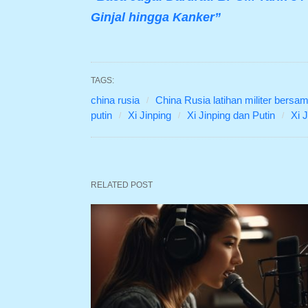
Ginjal hingga Kanker”
TAGS:
china rusia
China Rusia latihan militer bersa
putin
Xi Jinping
Xi Jinping dan Putin
Xi 
RELATED POST