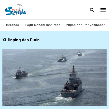
Beranda
Lagu Rohani Inspiratif
Pujian dan Penyembahan
Type
Xi Jinping dan Putin
your
sear
quer
and
hit
enter