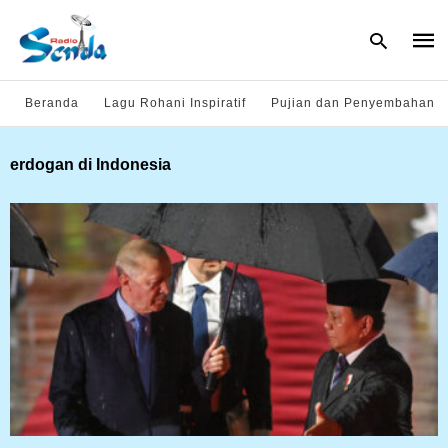
Beranda
Lagu Rohani Inspiratif
Pujian dan Penyembahan
Type
erdogan di Indonesia
your
sear
quer
and
hit
enter