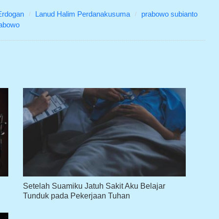
Erdogan
Lanud Halim Perdanakusuma
prabowo subianto
rabowo
Setelah Suamiku Jatuh Sakit Aku Belajar
Tunduk pada Pekerjaan Tuhan