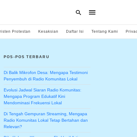
risten Protestan
Kesaksian
Daftar Isi
Tentang Kami
Priva
Type
your
POS-POS TERBARU
search
query
and
hit
Di Balik Mikrofon Desa: Mengapa Testimoni
enter:
Penyembuh di Radio Komunitas Lokal
Evolusi Jadwal Siaran Radio Komunitas:
Mengapa Program Edukatif Kini
Mendominasi Frekuensi Lokal
Di Tengah Gempuran Streaming, Mengapa
Radio Komunitas Lokal Tetap Bertahan dan
Relevan?