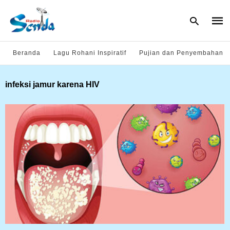
Beranda
Lagu Rohani Inspiratif
Pujian dan Penyembahan
Type
infeksi jamur karena HIV
your
sear
quer
and
hit
enter