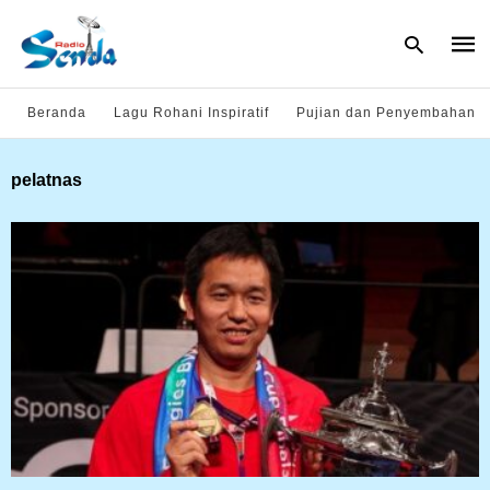
Beranda
Lagu Rohani Inspiratif
Pujian dan Penyembahan
Type
pelatnas
your
sear
quer
and
hit
enter