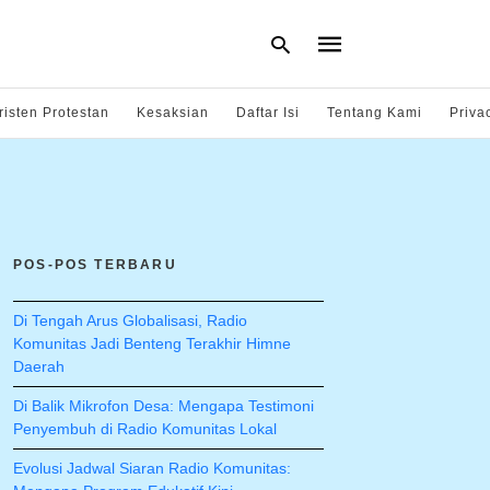
risten Protestan
Kesaksian
Daftar Isi
Tentang Kami
Priva
Type
your
search
query
and
hit
POS-POS TERBARU
enter:
Di Tengah Arus Globalisasi, Radio
Komunitas Jadi Benteng Terakhir Himne
Daerah
Di Balik Mikrofon Desa: Mengapa Testimoni
Penyembuh di Radio Komunitas Lokal
Evolusi Jadwal Siaran Radio Komunitas: