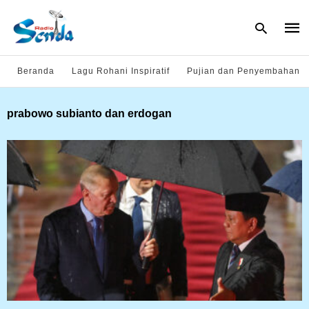
Beranda
Lagu Rohani Inspiratif
Pujian dan Penyembahan
Type
prabowo subianto dan erdogan
your
sear
quer
and
hit
enter