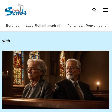
Beranda
Lagu Rohani Inspiratif
Pujian dan Penyembahan
Type
with
your
sear
quer
and
hit
enter