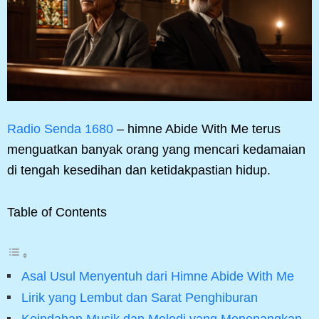
Radio Senda 1680
– himne Abide With Me terus
menguatkan banyak orang yang mencari kedamaian
di tengah kesedihan dan ketidakpastian hidup.
Table of Contents
Asal Usul Menyentuh dari Himne Abide With Me
Lirik yang Lembut dan Sarat Penghiburan
Keindahan Musik dan Melodi yang Menenangkan