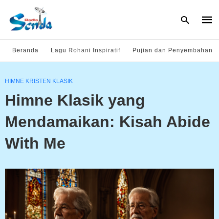
Beranda
Lagu Rohani Inspiratif
Pujian dan Penyembahan
Type
HIMNE KRISTEN KLASIK
your
sear
Himne Klasik yang
quer
and
hit
Mendamaikan: Kisah Abide
enter
With Me