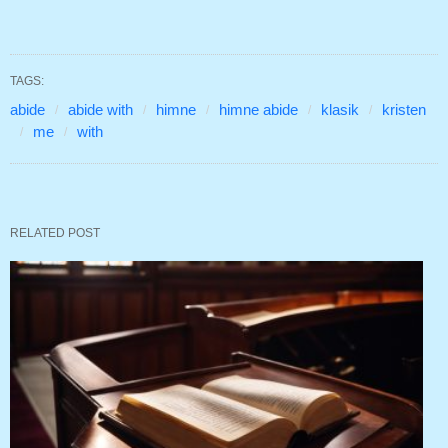
TAGS:
abide
abide with
himne
himne abide
klasik
kristen
me
with
RELATED POST