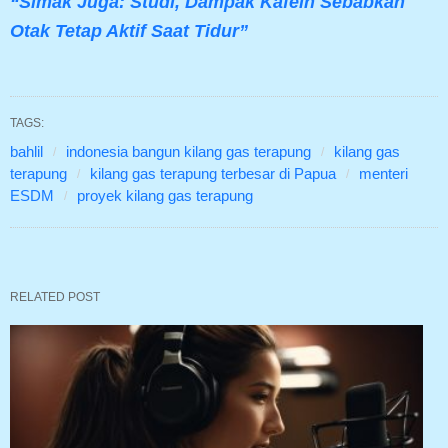
“Simak Juga: Studi, Dampak Kafein Sebabkan
Otak Tetap Aktif Saat Tidur”
TAGS:
bahlil
indonesia bangun kilang gas terapung
kilang gas
terapung
kilang gas terapung terbesar di Papua
menteri
ESDM
proyek kilang gas terapung
RELATED POST