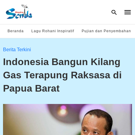
Beranda
Lagu Rohani Inspiratif
Pujian dan Penyembahan
Type
Berita Terkini
your
sear
Indonesia Bangun Kilang
quer
and
hit
Gas Terapung Raksasa di
enter
Papua Barat