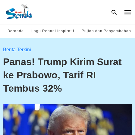
Beranda
Lagu Rohani Inspiratif
Pujian dan Penyembahan
Type
Berita Terkini
your
sear
Panas! Trump Kirim Surat
quer
and
hit
ke Prabowo, Tarif RI
enter
Tembus 32%