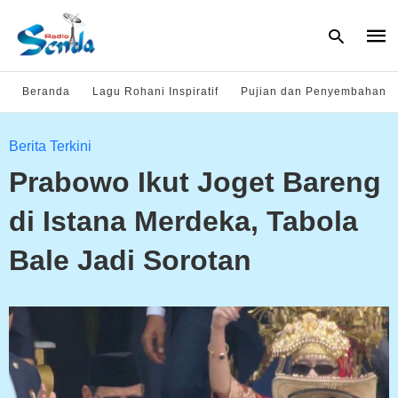
Beranda
Lagu Rohani Inspiratif
Pujian dan Penyembahan
Type
Berita Terkini
your
sear
Prabowo Ikut Joget Bareng
quer
and
hit
di Istana Merdeka, Tabola
enter
Bale Jadi Sorotan