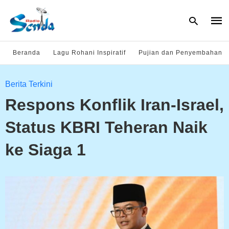
Beranda
Lagu Rohani Inspiratif
Pujian dan Penyembahan
Type
Berita Terkini
your
sear
Respons Konflik Iran-Israel,
quer
and
hit
Status KBRI Teheran Naik
enter
ke Siaga 1