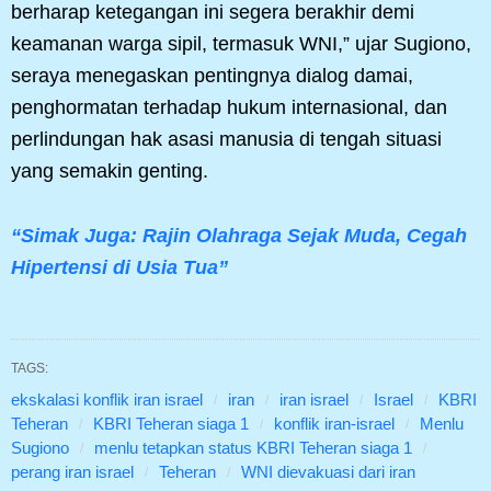
berharap ketegangan ini segera berakhir demi
keamanan warga sipil, termasuk WNI,” ujar Sugiono,
seraya menegaskan pentingnya dialog damai,
penghormatan terhadap hukum internasional, dan
perlindungan hak asasi manusia di tengah situasi
yang semakin genting.
“Simak Juga: Rajin Olahraga Sejak Muda, Cegah
Hipertensi di Usia Tua”
TAGS:
ekskalasi konflik iran israel
iran
iran israel
Israel
KBRI
Teheran
KBRI Teheran siaga 1
konflik iran-israel
Menlu
Sugiono
menlu tetapkan status KBRI Teheran siaga 1
perang iran israel
Teheran
WNI dievakuasi dari iran