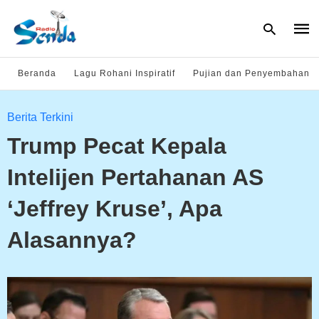
Beranda
Lagu Rohani Inspiratif
Pujian dan Penyembahan
Type
Berita Terkini
your
sear
Trump Pecat Kepala
quer
and
hit
Intelijen Pertahanan AS
enter
‘Jeffrey Kruse’, Apa
Alasannya?